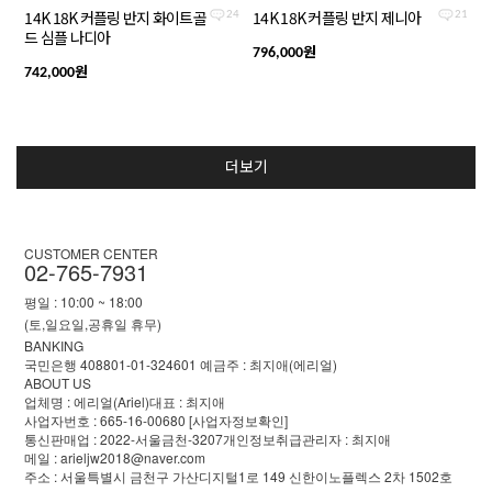
14K 18K 커플링 반지 화이트골
14K 18K 커플링 반지 제니아
24
21
드 심플 나디아
원
796,000
원
742,000
더보기
CUSTOMER CENTER
02-765-7931
평일 : 10:00 ~ 18:00
(토,일요일,공휴일 휴무)
BANKING
국민은행 408801-01-324601 예금주 : 최지애(에리얼)
ABOUT US
업체명 : 에리얼(Ariel)
대표 : 최지애
사업자번호 : 665-16-00680
[사업자정보확인]
통신판매업 : 2022-서울금천-3207
개인정보취급관리자 : 최지애
메일 : arieljw2018@naver.com
주소 : 서울특별시 금천구 가산디지털1로 149 신한이노플렉스 2차 1502호