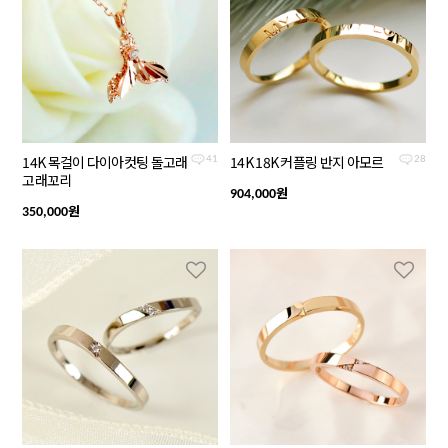
14K 목걸이 다이아컷팅 돌고래
14K 18K 커플링 반지 아모르
41
28
고래꼬리
원
904,000
원
350,000