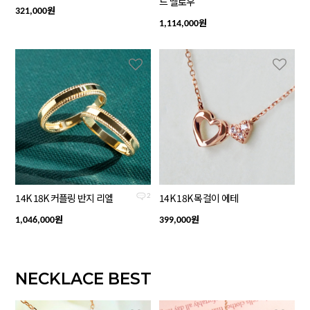
드 멜로우
원
321,000
원
1,114,000
14K 18K 커플링 반지 리엘
14K 18K 목걸이 에테
2
원
원
1,046,000
399,000
NECKLACE BEST