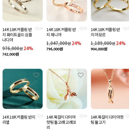
14K 18K 커플링 반
14K 18K 커플링 반
14K 18K 커플링 반
24
21
지 화이트골드 심플
지 제니아
지 아모르
나디아
1,047,000
24%
1,189,000
24%
원
원
976,000
24%
원
원
원
796,000
904,000
원
742,000
14K 18K 커플링 반지
14K 목걸이 다이아
14K 목걸이 다이아컷
2
41
리엘
컷팅 돌고래 고래꼬
팅 물고기
리