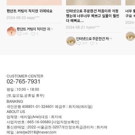
팬던트 커팅이 작지만 귀여워요
인터넷으로 주문한건 처음이라 걱정
너무 
했는데 너무너무 예쁘고 실물이 훨씬
구요 
2024-08-23
sapp***
더 예뻐요....
2024
2024-08-21
hyem***
팬던트 커팅이 작지만 귀여워요
249
5
인터넷으로 주문한건 처음이라...
277
5
CUSTOMER CENTER
02-765-7931
평일 : 10:00 ~ 18:00
(토,일요일,공휴일 휴무)
BANKING
국민은행 408801-01-324601 예금주 : 최지애(에리얼)
ABOUT US
업체명 : 에리얼(Ariel)
대표 : 최지애
사업자번호 : 665-16-00680
[사업자정보확인]
통신판매업 : 2022-서울금천-3207
개인정보취급관리자 : 최지애
메일 : arieljw2018@naver.com