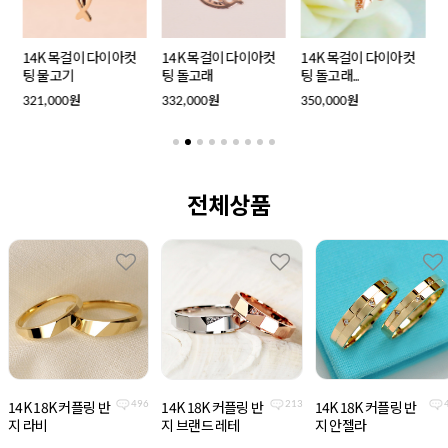
14K 목걸이 다이아컷
14K 목걸이 다이아컷
14K 목걸이 다이아컷
팅 물고기
팅 돌고래
팅 돌고래...
원
원
원
321,000
332,000
350,000
3
전체상품
14K 18K 커플링 반
14K 18K 커플링 반
14K 18K 커플링 반
496
213
지 라비
지 브랜드 레테
지 안젤라