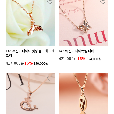
14K 목걸이 다이아컷팅 돌고래 고래
14K 목걸이 다이컷팅 나비
꼬리
421,000
16%
원
원
354,000
417,000
16%
원
원
350,000