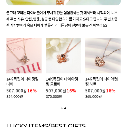
돌고래 꼬리는 다이버들에게 무사귀환을 염염원하는 것에서부터 시작되어, 보호
해 주는 자유, 안전, 행운, 성공 등 다양한 의미를 가지고 있다고 합니다. 주변 소중
한 사람들에게 혹은 나에게 행운과 의미를 담아 선물해 보는 건 어떨까요?
14K 목걸이 다이컷팅
14K 목걸이 다이아컷
14K 목걸이 다이아컷
나비
팅 클로버
팅 하트
507,000
16%
507,000
16%
507,000
16%
원
원
원
원
원
원
354,000
370,000
368,000
LUCKY ITEMS/BEST GIFTS